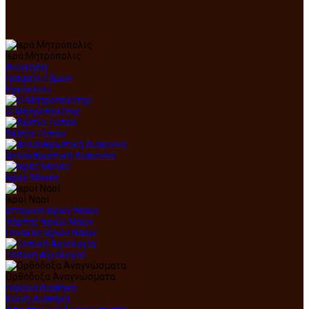
Ιερά Μητρόπολις
Διοίκηση
Γραφείο Γάμων
Εγκύκλιοι
Ο Μητροπολίτης
Δελτία Τύπου
Φιλανθρωπική Διακονία
Ιερές Μονές
Ιεροί Ναοί
Ιστορικά Ιερών Ναών
Χάρτης Ιερών Ναών
Πίνακας Ιερών Ναών
Τοπική Αγιολογία
Ορθόδοξα Αναγνώσματα
Παλαιά Διαθήκη
Καινή Διαθήκη