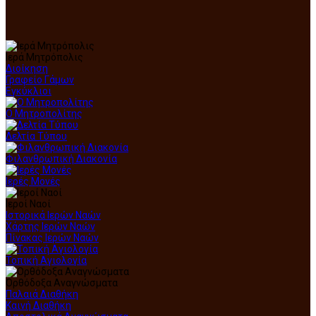
Ιερά Μητρόπολις
Διοίκηση
Γραφείο Γάμων
Εγκύκλιοι
Ο Μητροπολίτης
Δελτία Τύπου
Φιλανθρωπική Διακονία
Ιερές Μονές
Ιεροί Ναοί
Ιστορικά Ιερών Ναών
Χάρτης Ιερών Ναών
Πίνακας Ιερών Ναών
Τοπική Αγιολογία
Ορθόδοξα Αναγνώσματα
Παλαιά Διαθήκη
Καινή Διαθήκη