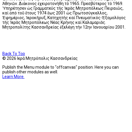
Ἀθηνῶν. Διάκονος ἐχειροτονήθη τό 1965. Πρεσβύτερος τό 1969.
Ὑπηρέτησεν ὡς Γραμματεύς τῆς Ἱερᾶς Μητροπόλεως Πειραιῶς,
καί ἀπό τοῦ ἔτους 1974 ἕως 2001 ὡς Πρωτοσύγκελλος,
Ἐφημέριος, Ἱεροκῆρυξ, Κατηχητής καί Πνευματικός-Ἐξομολόγος
τῆς Ἱερᾶς Μητροπόλεως Νέας Κρήνης καί Καλαμαριᾶς.
Μητροπολίτης Κασσανδρείας ἐξελέγη τήν 12ην Ἰανουαρίου 2001.
Back To Top
© 2026 Ιερά Μητρόπολις Κασσανδρείας
Publish the Menu module to "offcanvas" position. Here you can
publish other modules as well.
Learn More.