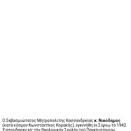
Ο Σεβασμιώτατος Μητροπολίτης Κασσανδρείας
κ. Νικόδημος
(κατά κόσμον Κωνσταντῖνος Κορακῆς), ἐγεννήθη ἐν Σίφνῳ τό 1942.
Ἐσπούδασεν εἰς τήν Θεολογικήν Σχολήν τοῦ Πανεπιστημίου