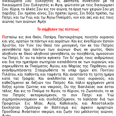
δικαιώματά Σου. Ευλογητός ει, Δέσποτα, συνέτισόν με τα
δικαιώματά Σου. Ευλογητός ει Αγιε, φώτισόν με τοις δικαιώμασί
Σου. Κύριε, το έλεός Σου εις τον αιώνα, τα έργα των χειρών Σου μη
παρίδης. Σοι πρέπει αίνος, Σοι πρέπει ύμνος, Σοι δόξα πρέπει, τω
Πατρί, και τω Υιώ, και τω Αγίω Πνεύματι, νυν και αεί, και εις τους
αιώνας των αιώνων. Αμήν.
Το σύμβολον της πίστεως
Π
ιστεύω εις ένα Θεόν, Πατέρα, Παντοκράτορα, ποιητήν ουρανού
και γης, ορατών τε πάντων και αοράτων. Και εις ένα Κύριον Ιησούν
Χριστόν, τον Υιόν του Θεού τον μονογενή, τον εκ του Πατρός
γεννηθέντα προ πάντων των αιώνων. Φως εκ φωτός, Θεόν
αληθινόν εκ Θεού αληθινού γεννηθέντα, ου ποιηθέντα, ομοούσιον
τω Πατρί, δι' ου τα πάντα εγένετο. Τον δι' ημάς τους ανθρώπους
και δια την ημετέραν σωτηρίαν κατελθόντα εκ των ουρανών, και
σαρκωθέντα εκ Πνεύματος Αγίου, και Μαρίας της Παρθένου, και
ενανθρωπήσαντα. Σταυρωθέντα τε υπέρ ημών επί Ποντίου
Πιλάτου, και παθόντα, και ταφέντα. Και αναστάντα τη τρίτη ημέρα
κατά τας Γραφάς. Και ανελθόνται εις τους ουρανούς, και
καθεζόμενον εκ δεξιών του Πατρός. Και πάλιν ερχόμενον μετά
δόξης κρίναι ζώντας και νεκρούς, Ου της Βασιλείας ουκ έσται
τέλος. Και εις το Πνεύμα το Αγιον, το Κύριον, το Ζωοποιόν, το εκ
του Πατρός εκπορευόμενον, το συν Πατρί και Υιώ
συμπροσκυνούμενον και συνδοξαζόμενον, το λαλήσαν διά των
Προφητών. Εις Μίαν, Αγία, Καθολικήν, και Αποστολικήν
Εκκλησίαν. Ομολογώ έν Βάπτισμα εις άφεσιν αμαρτιών.
Προσδοκώ Ανάστασιν νεκρών, και ζωήν του μέλλοντος αιώνος.
Αμήν.