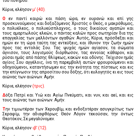
του πονηρού.
Κύριε, ελέησον
μ' (40).
Ο
εν παντί καιρώ και πάση ώρα, εν ουρανώ και επί γης
προσκυνούμενος και δοξαζόμενος Χριστός ο Θεός, ο μακρόθυμος,
ο πολυέλεος, ο πολυεύσπλαχνος, ο τους δικαίους αγαπών και
τους αμαρτωλούς ελεών, ο πάντας καλών προς σωτηρίαν δια της
επαγγελίας των μελλόντων αγαθών. Αυτός, Κύριε, πρόσδεξαι και
ημών εν τη ώρα ταύτη τας εντεύξεις, και ίθυνον την ζωήν ημών
προς τας εντολάς Σου. Τας ψυχάς ημών αγίασον, τα σώματα
άγνισον, τους λογισμούς διόρθωσον, τας εννοίας κάθαρον, και
ρύσαι ημάς από πάσης θλίψεως, κακών και οδύνης. Τείχισον ημάς
αγίοις Σου αγγέλοις, ίνα τη παρεμβολή αυτών φρουρούμενοι και
οδηγούμενοι, καταντήσωμεν εις την ενότητα της πίστεως και εις
την επίγνωσιν της απροσίτου σου δόξης, ότι ευλογητός ει εις τους
αιώνας των αιώνων. Αμήν.
Κύριε, ελέησον
(τρις).
Δ
όξα Πατρί και Υιώ και Αγίω Πνεύματι, και νυν, και αεί, και εις
τους αιώνας των αιώνων. Αμήν.
Τ
ην τιμιωτέραν των Χερουβίμ, και ενδοξοτέραν ασυγκρίτως των
Σεραφίμ, την αδιαφθόρως Θεόν Λόγον τεκούσαν, την όντως
Θεοτόκον, Σε μεγαλύνομεν.
Κύριε, ελέησον
ιβ' (12).