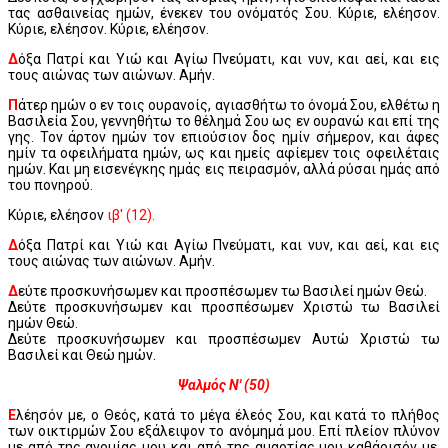
τας ασθαινείας ημών, ένεκεν του ονόματός Σου. Κύριε, ελέησον.
Κύριε, ελέησον. Κύριε, ελέησον.
Δ
όξα Πατρί και Υιώ και Αγίω Πνεύματι, και νυν, και αεί, και εις
τους αιώνας των αιώνων. Αμήν.
Π
άτερ ημών ο εν τοις ουρανοίς, αγιασθήτω το όνομά Σου, ελθέτω η
Βασιλεία Σου, γεννηθήτω το θέλημά Σου ως εν ουρανώ και επί της
γης. Τον άρτον ημών τον επιούσιον δος ημίν σήμερον, και άφες
ημίν τα οφειλήματα ημών, ως και ημείς αφίεμεν τοις οφειλέταις
ημών. Και μη εισενέγκης ημάς εις πειρασμόν, αλλά ρύσαι ημάς από
του πονηρού.
Κύριε, ελέησον
ιβ' (12).
Δ
όξα Πατρί και Υιώ και Αγίω Πνεύματι, και νυν, και αεί, και εις
τους αιώνας των αιώνων. Αμήν.
Δ
εύτε προσκυνήσωμεν και προσπέσωμεν τω Βασιλεί ημών Θεώ.
Δεύτε προσκυνήσωμεν και προσπέσωμεν Χριστώ τω Βασιλεί
ημών Θεώ.
Δεύτε προσκυνήσωμεν και προσπέσωμεν Αυτώ Χριστώ τω
Βασιλεί και Θεώ ημών.
Ψαλμός Ν' (50)
Ε
λέησόν με, ο Θεός, κατά το μέγα έλεός Σου, και κατά το πλήθος
των οικτιρμών Σου εξάλειψον το ανόμημά μου. Επί πλείον πλύνον
με από της ανομίας μου και από της αμαρτίας μου καθάρισόν με.