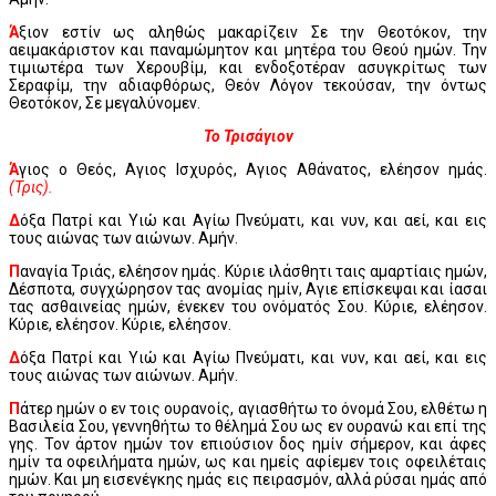
Ά
ξιον εστίν ως αληθώς μακαρίζειν Σε την Θεοτόκον, την
αειμακάριστον και παναμώμητον και μητέρα του Θεού ημών. Την
τιμιωτέρα των Χερουβίμ, και ενδοξοτέραν ασυγκρίτως των
Σεραφίμ, την αδιαφθόρως, Θεόν Λόγον τεκούσαν, την όντως
Θεοτόκον, Σε μεγαλύνομεν.
Το Τρισάγιον
Ά
γιος ο Θεός, Αγιος Ισχυρός, Αγιος Αθάνατος, ελέησον ημάς.
(Τρις).
Δ
όξα Πατρί και Υιώ και Αγίω Πνεύματι, και νυν, και αεί, και εις
τους αιώνας των αιώνων. Αμήν.
Π
αναγία Τριάς, ελέησον ημάς. Κύριε ιλάσθητι ταις αμαρτίαις ημών,
Δέσποτα, συγχώρησον τας ανομίας ημίν, Αγιε επίσκεψαι και ίασαι
τας ασθαινείας ημών, ένεκεν του ονόματός Σου. Κύριε, ελέησον.
Κύριε, ελέησον. Κύριε, ελέησον.
Δ
όξα Πατρί και Υιώ και Αγίω Πνεύματι, και νυν, και αεί, και εις
τους αιώνας των αιώνων. Αμήν.
Π
άτερ ημών ο εν τοις ουρανοίς, αγιασθήτω το όνομά Σου, ελθέτω η
Βασιλεία Σου, γεννηθήτω το θέλημά Σου ως εν ουρανώ και επί της
γης. Τον άρτον ημών τον επιούσιον δος ημίν σήμερον, και άφες
ημίν τα οφειλήματα ημών, ως και ημείς αφίεμεν τοις οφειλέταις
ημών. Και μη εισενέγκης ημάς εις πειρασμόν, αλλά ρύσαι ημάς από