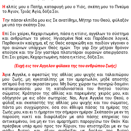
Η
ελπίς μου ο Πατήρ, καταφυγή μου ο Υιός, σκέπη μου το Πνεύμα
το Αγιον, Τριάς Αγία, δόξα Σοι.
Τ
ην πάσαν ελπίδα μου εις Σε ανατίθημι, Μήτηρ του Θεού, φύλαξόν
με υπό την σκέπην Σου.
Ε
πί Σοι χαίρει, Κεχαριτωμένη, πάσα η κτίσις, αγγέλων το σύστημα
και ανθρώπων το γένος. Ηγιασμένε Ναέ και Παράδεισε λογικέ,
Παρθενικόν καύχημα, εξ ης Θεός εσαρκώθη και παιδίον γέγονεν ο
προ αιώνων υπάρχων Θεός ημών. Την γαρ Σην μήτραν θρόνον
εποίησε και την Σην γαστέρα πλατυτέραν ουρανών απειργάσατο.
Επι Σοι χαίρει, Κεχαριτωμένη, πάσα η κτίσις, δόξα Σοι.
(Ευχή εις τον Αγγελον φύλακα της του ανθρώπου ζωής)
Ά
γιε Αγγελε, ο εφεστώς της αθλίας μου ψυχής και ταλαιπώρου
μου ζωής, μη εγκαταλίπης με τον αμαρτωλόν, μηδέ αποστής
απ'εμού δια την ακρασίαν μου. Μη δώης χώραν τω πονηρώ δαιμόνι
κατακυριεύσαι μου τη καταδυναστεία του θνητού τούτου
σώματος. Κράτησον της αθλίας και παρειμένης χειρός μου, και
οδήγησόν με εις οδόν σωτηρίας. Ναι, Αγιε Αγγελε του Θεού, ο
φύλαξ και σκεπαστής της αθλίας μου ψυχής και του σώματος,
πάντα μοι συγχώρησον, όσα σοι έθλιψα πάσας τα ημέρας της
ζωής μου, και ει τι ήμαρτον την σήμερον ημέραν. Σκέπασόν με εν τη
παρούση νυκτί και διαφύλαξόν με από πάσης επηρείας του
αντικειμένου, ίνα μη εν τινι αμαρτήματι παροργίσω τον Θεόν. Και
πρέσβευε υπέρ εμού προς τον Κύριον, του επιστηρίξαι με εν τω
φόβω Αυτού, και άξιον αναδείξαι με δούλον της Αυτού