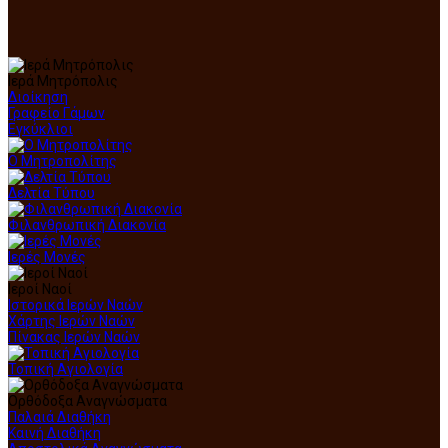
Ιερά Μητρόπολις
Διοίκηση
Γραφείο Γάμων
Εγκύκλιοι
Ο Μητροπολίτης
Δελτία Τύπου
Φιλανθρωπική Διακονία
Ιερές Μονές
Ιεροί Ναοί
Ιστορικά Ιερών Ναών
Χάρτης Ιερών Ναών
Πίνακας Ιερών Ναών
Τοπική Αγιολογία
Ορθόδοξα Αναγνώσματα
Παλαιά Διαθήκη
Καινή Διαθήκη