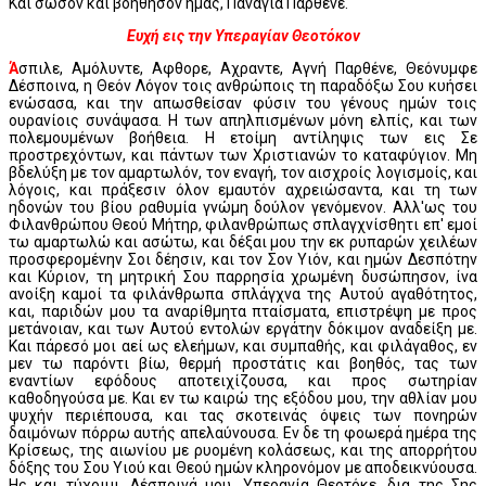
Και σώσον και βοήθησον ημάς, Παναγία Παρθένε.
Ευχή εις την Υπεραγίαν Θεοτόκον
Ά
σπιλε, Αμόλυντε, Αφθορε, Αχραντε, Αγνή Παρθένε, Θεόνυμφε
Δέσποινα, η Θεόν Λόγον τοις ανθρώποις τη παραδόξω Σου κυήσει
ενώσασα, και την απωσθείσαν φύσιν του γένους ημών τοις
ουρανίοις συνάψασα. Η των απηλπισμένων μόνη ελπίς, και των
πολεμουμένων βοήθεια. Η ετοίμη αντίληψις των εις Σε
προστρεχόντων, και πάντων των Χριστιανών το καταφύγιον. Μη
βδελύξη με τον αμαρτωλόν, τον εναγή, τον αισχροίς λογισμοίς, και
λόγοις, και πράξεσιν όλον εμαυτόν αχρειώσαντα, και τη των
ηδονών του βίου ραθυμία γνώμη δούλον γενόμενον. Αλλ'ως του
Φιλανθρώπου Θεού Μήτηρ, φιλανθρώπως σπλαγχνίσθητι επ' εμοί
τω αμαρτωλώ και ασώτω, και δέξαι μου την εκ ρυπαρών χειλέων
προσφερομένην Σοι δέησιν, και τον Σον Υιόν, και ημών Δεσπότην
και Κύριον, τη μητρική Σου παρρησία χρωμένη δυσώπησον, ίνα
ανοίξη καμοί τα φιλάνθρωπα σπλάγχνα της Αυτού αγαθότητος,
και, παριδών μου τα αναρίθμητα πταίσματα, επιστρέψη με προς
μετάνοιαν, και των Αυτού εντολών εργάτην δόκιμον αναδείξη με.
Και πάρεσό μοι αεί ως ελεήμων, και συμπαθής, και φιλάγαθος, εν
μεν τω παρόντι βίω, θερμή προστάτις και βοηθός, τας των
εναντίων εφόδους αποτειχίζουσα, και προς σωτηρίαν
καθοδηγούσα με. Και εν τω καιρώ της εξόδου μου, την αθλίαν μου
ψυχήν περιέπουσα, και τας σκοτεινάς όψεις των πονηρών
δαιμόνων πόρρω αυτής απελαύνουσα. Εν δε τη φοωερά ημέρα της
Κρίσεως, της αιωνίου με ρυομένη κολάσεως, και της απορρήτου
δόξης του Σου Υιού και Θεού ημών κληρονόμον με αποδεικνύουσα.
Ης και τύχοιμι, Δέσποινά μου, Υπεραγία Θεοτόκε, δια της Σης