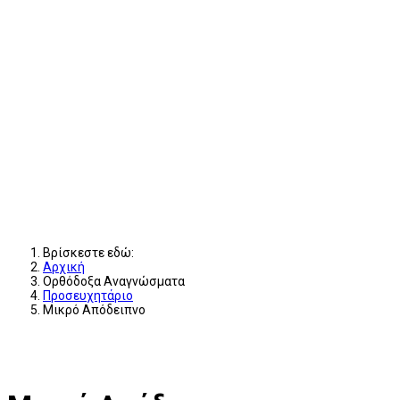
Βρίσκεστε εδώ:
Αρχική
Ορθόδοξα Αναγνώσματα
Προσευχητάριο
Μικρό Απόδειπνο