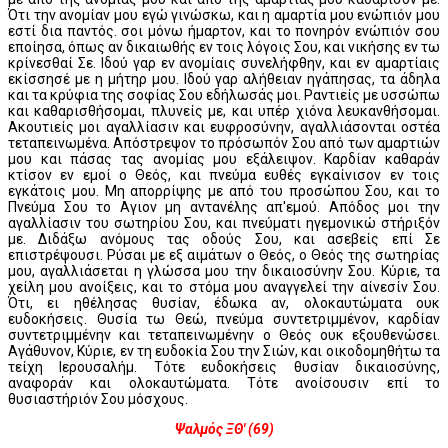
Ότι την ανομίαν μου εγώ γινώσκω, και η αμαρτία μου ενώπιόν μου
εστί δια παντός. σοι μόνω ήμαρτον, και το πονηρόν ενώπιόν σου
εποίησα, όπως αν δικαιωθής εν τοις λόγοις Σου, και νικήσης εν τω
κρίνεσθαί Σε. Ιδού γαρ εν ανομίαις συνελήφθην, και εν αμαρτίαις
εκίσσησέ με η μήτηρ μου. Ιδού γαρ αλήθειαν ηγάπησας, τα άδηλα
και τα κρύφια της σοφίας Σου εδήλωσάς μοι. Ραντιείς με υσσώπω
και καθαρισθήσομαι, πλυνείς με, και υπέρ χιόνα λευκανθήσομαι.
Ακουτιείς μοι αγαλλίασιν και ευφροσύνην, αγαλλιάσονται οστέα
τεταπεινωμένα. Απόστρεψον το πρόσωπόν Σου από των αμαρτιών
μου και πάσας τας ανομίας μου εξάλειψον. Καρδίαν καθαράν
κτίσον εν εμοί ο Θεός, και πνεύμα ευθές εγκαίνισον εν τοις
εγκάτοις μου. Μη απορρίψης με από του προσώπου Σου, και το
Πνεύμα Σου το Αγιον μη αντανέλης απ'εμού. Απόδος μοι την
αγαλλίασιν του σωτηρίου Σου, και πνεύματι ηγεμονικώ στήριξόν
με. Διδάξω ανόμους τας οδούς Σου, και ασεβείς επί Σε
επιστρέψουσι. Ρύσαι με εξ αιμάτων ο Θεός, ο Θεός της σωτηρίας
μου, αγαλλιάσεται η γλώσσα μου την δικαιοσύνην Σου. Κύριε, τα
χείλη μου ανοίξεις, και το στόμα μου αναγγελεί την αίνεσίν Σου.
Ότι, ει ηθέλησας θυσίαν, έδωκα αν, ολοκαυτώματα ουκ
ευδοκήσεις. Θυσία τω Θεώ, πνεύμα συντετριμμένον, καρδίαν
συντετριμμένην και τεταπεινωμένην ο Θεός ουκ εξουθενώσει.
Αγάθυνον, Κύριε, εν τη ευδοκία Σου την Σιών, και οικοδομηθήτω τα
τείχη Ιερουσαλήμ. Τότε ευδοκήσεις θυσίαν δικαιοσύνης,
αναφοράν και ολοκαυτώματα. Τότε ανοίσουσιν επί το
θυσιαστήριόν Σου μόσχους.
Ψαλμός ΞΘ' (69)