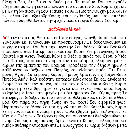
θέλημά Σου, ότι Συ ει ο Θεός μου. Το πνεύμα Σου το αγαθόν
οδηγήσει με εν γη ευθεία, ένεκεν του ονόματός Σου, Κύριε, ζήσεις
με. Εν τη δικαιοσύνη Σου, εξάξεις εκ θλίψεως την ψυχήν μου. Και εν
τω ελέει Σου εξολοθρεύσεις τους εχθρούς μου, και απολείς
πάντας τους θλίβοντας την ψυχήν μου, ότι εγώ δούλος Σου ειμί.
Δοξολογία Μικρά
Δ
όξα εν υψίστοις Θεώ, και επί γης ειρήνη, εν ανθρώποις ευδοκία.
Υμνούμεν Σε, ευλογούμεν Σε, προσκυνούμεν Σε, δοξολογούμεν Σε,
ευχαριστούμεν Σοι διά την μεγάλην Σου δόξαν. Κύριε Βασιλεύ,
επουράνιε Θεέ, Πάτερ παντοκράτορ. Κύριε Υιέ μονογενές, Ιησού
Χριστέ, και Αγιον Πνεύμα. Κύριε ο Θεός, ο αμνός του Θεού, ο Υιός
του Πατρός, ο αίρων την αμαρτίαν του κόσμου, ελέησον ημάς, ο
αίρων τας αμαρτίας του κόσμου. Πρόσδεξαι την δέησιν ημών, ο
καθήμενος εκ δεξιών του Πατρός, και ελέησον ημάς. Ότι Συ ει
μόνος Αγιος, Συ ει μόνος Κύριος, Ιησούς Χριστός, εις δόξαν Θεού,
Πατρός. Αμήν. Καθ' εκάστην εσπέραν ευλογήσω Σε, και αινέσω το
όνομά Σου εις τον αιώνα, και εις τον αιώνα του αιώνος. Κύριε,
καταφυγή εγενήθης ημίν εν γενεά και γενεά. Εγώ είπα, Κύριε,
ελέησόν με, ίασαι την ψυχήν μου ότι ήμαρτόν Σοι. Κύριε, προς Σε
κατέφυγον, δίδαξόν με του ποιείν το θέλημά Σου, ότι Συ ει ο Θεός
μου. Ότι παρά σοι πηγή ζωής, εν τω φωτί Σου οψόμεθα φως.
Παράτεινον το έλεός Σου τοις γινώσκουσί Σε. Καταξίωσον, Κύριε,
εν τη νυκτί ταύτη αναμαρτήτους φυλαχθήναι ημάς. Ευλογητός ει,
Κύριε, ο Θεός των Πατέρων ημών, και αινετόν και δεδοξασμένον το
όνομά Σου εις τους αιώνας. Αμήν. Γένοιτο, Κύριε, το έλεός Σου εφ'
ημάς καθάπερ ηλπίσαμεν επί Σε. Ευλογητός ει, Κύριε, δίδαξόν με τα