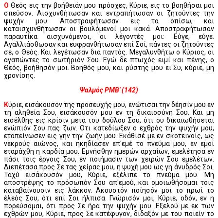
Ο
Θεός εις την βοήθειάν μου πρόσχες, Κύριε, εις το βοηθήσαι μοι
σπεύσον. Αισχυνθήτωσαν και εντραπήτωσαν οι ζητούντες την
ψυχήν μου. Αποστραφήτωσαν εις τα οπίσω, και
καταισχυνθήτωσαν οι βουλόμενοί μοι κακά. Αποστραφήτωσαν
παραυτίκα αισχυνόμενοι, οι λέγοντές μοι: Εύγε, εύγε.
Αγαλλιάσθωσαν και ευφρανθήτωσαν επί Σοί, πάντες οι ζητούντες
σε, ο Θεός. Και λεγέτωσαν δια παντός. Μεγαλυνθήτω ο Κύριος, οι
αγαπώντες το σωτήριόν Σου. Εγώ δε πτωχός ειμί και πένης, ο
Θεός, βοήθησόν μοι. Βοηθός μου, και ρύστης μου ει Συ, κύριε, μη
χρονίσης.
Ψαλμός ΡΜΒ' (142)
Κ
ύριε, εισάκουσον της προσευχής μου, ενώτισαι την δέησίν μου εν
τη αληθεία Σου, εισάκουσόν μου εν τη δικαιοσύνη Σου. Και μη
εισέλθης εις κρίσιν μετά του δούλου Σου, ότι ου δικαιωθήσεται
ενώπιόν Σου πας ζων. Ότι κατεδίωξεν ο εχθρός την ψυχήν μου,
εταπείνωσεν εις γην την ζωήν μου. Εκάθισέ με εν σκοτεινοίς, ως
νεκρούς αιώνος, και ηκηδίασεν επ'εμέ το πνεύμα μου, εν εμοί
εταράχθη η καρδία μου. Εμνήσθην ημερών αρχαίων, εμελέτησα εν
πάσι τοις έργοις Σου, εν ποιήμασιν των χειρών Σου εμελέτων.
Διεπέτασα προς Σε τας χείρας μου, η ψυχή μου ως γη άνυδρός Σοι.
Ταχύ εισάκουσόν μου, Κύριε, εξέλιπε το πνεύμα μου. Μη
αποστρέψης το πρόσωπόν Σου απ'εμού, και ομοιωθήσομαι τοις
καταβαίνουσιν εις λάκκον. Ακουστόν ποίησόν μοι το πρωί το
έλεός Σου, ότι επί Σοι ήλπισα. Γνώρισόν μοι, Κύριε, οδόν, εν η
πορεύσομαι, ότι προς Σε ήρα την ψυχήν μου. Εξελού με εκ των
εχθρών μου, Κύριε, προς Σε κατέφυγον, δίδαξόν με του ποιείν το