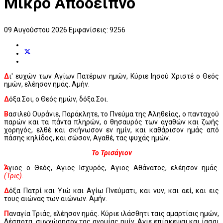
Μικρό Απόδειπνο
09 Αυγούστου 2026
Εμφανίσεις: 9256
Δ
ι' ευχών των Αγίων Πατέρων ημών, Κύριε Ιησού Χριστέ ο Θεός
ημών, ελέησον ημάς. Αμήν.
Δ
όξα Σοι, ο Θεός ημών, δόξα Σοι.
Β
ασιλεύ Ουράνιε, Παράκλητε, το Πνεύμα της Αληθείας, ο πανταχού
παρών και τα πάντα πληρών, ο θησαυρός των αγαθών και ζωής
χορηγός, ελθέ και σκήνωσον εν ημίν, και καθάρισον ημάς από
πάσης κηλίδος, και σώσον, Αγαθέ, τας ψυχάς ημών.
Το Τρισάγιον
Ά
γιος ο Θεός, Αγιος Ισχυρός, Αγιος Αθάνατος, ελέησον ημάς.
(Τρις).
Δ
όξα Πατρί και Υιώ και Αγίω Πνεύματι, και νυν, και αεί, και εις
τους αιώνας των αιώνων. Αμήν.
Π
αναγία Τριάς, ελέησον ημάς. Κύριε ιλάσθητι ταις αμαρτίαις ημών,
Δέσποτα, συγχώρησον τας ανομίας ημίν, Αγιε επίσκεψαι και ίασαι