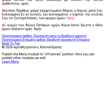
αγαθότητος. αμήν.
Θ
εοτόκε Παρθένε, χαίρε κεχαριτωμένη Μαρία, ο Κύριος μετά Σου.
Ευλογημένη Συ εν γυναιξί, και ευλογημένος ο καρπός της κοιλίας
Σου, ότι Σωτήρα έτεκες, των ψυχών ημών.
(τρις)
Δ
ι' ευχών των Αγίων Πατέρων ημών, Κύριε Ιησού Χριστέ ο Θεός
ημών, ελέησον ημάς. Αμήν.
Προηγούμενο άρθρο: Προσευχή μετα το βραδυνό φαγητό
Προηγούμενο
Επόμενο άρθρο: Βραδυνή προσευχή
Επόμενο
Back To Top
© 2026 Ιερά Μητρόπολις Κασσανδρείας
Publish the Menu module to "offcanvas" position. Here you can
publish other modules as well.
Learn More.