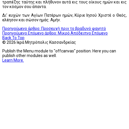
τραπέζης ταύτης και πλήθυνον αυτά εις τους οίκους ημών και εις
τον κόσμον σου άπαντα.
Δι’ ευχών των Αγίων Πατέρων ημών, Κύριε Ιησού Χριστέ ο Θεός,
ελέησον και σώσον ημάς. Αμήν.
Προηγούμενο άρθρο: Προσευχή πριν το βραδυνό φαγητό
Προηγούμενο
Επόμενο άρθρο: Μικρό Απόδειπνο
Επόμενο
Back To Top
© 2026 Ιερά Μητρόπολις Κασσανδρείας
Publish the Menu module to "offcanvas" position. Here you can
publish other modules as well.
Learn More.