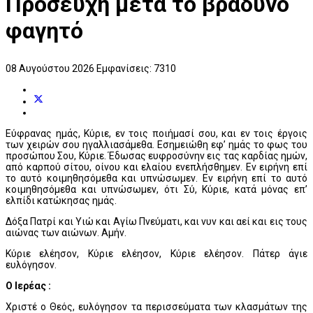
Προσευχή μετα το βραδυνό
φαγητό
08 Αυγούστου 2026
Εμφανίσεις: 7310
Εύφρανας ημάς, Κύριε, εν τοις ποιήμασί σου, και εν τοις έργοις
των χειρών σου ηγαλλιασάμεθα. Εσημειώθη εφ’ ημάς το φως του
προσώπου Σου, Κύριε. Έδωσας ευφροσύνην εις τας καρδίας ημών,
από καρπού σίτου, οίνου και ελαίου ενεπλήσθημεν. Εν ειρήνη επί
το αυτό κοιμηθησόμεθα και υπνώσωμεν. Εν ειρήνη επί το αυτό
κοιμηθησόμεθα και υπνώσωμεν, ότι Σύ, Κύριε, κατά μόνας επ’
ελπίδι κατώκησας ημάς.
Δόξα Πατρί και Υιώ και Αγίω Πνεύματι, και νυν και αεί και εις τους
αιώνας των αιώνων. Αμήν.
Κύριε ελέησον, Κύριε ελέησον, Κύριε ελέησον. Πάτερ άγιε
ευλόγησον.
Ο Ιερέας :
Χριστέ ο Θεός, ευλόγησον τα περισσεύματα των κλασμάτων της