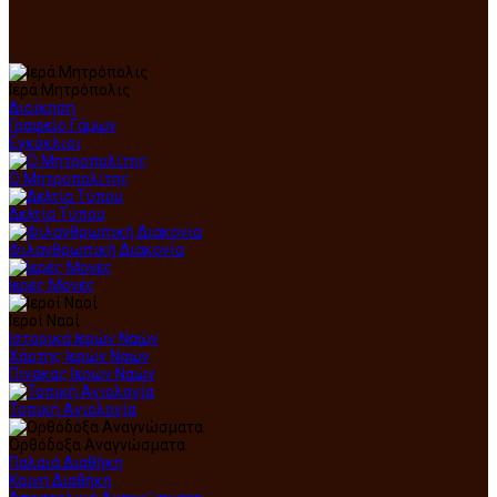
Ιερά Μητρόπολις
Διοίκηση
Γραφείο Γάμων
Εγκύκλιοι
Ο Μητροπολίτης
Δελτία Τύπου
Φιλανθρωπική Διακονία
Ιερές Μονές
Ιεροί Ναοί
Ιστορικά Ιερών Ναών
Χάρτης Ιερών Ναών
Πίνακας Ιερών Ναών
Τοπική Αγιολογία
Ορθόδοξα Αναγνώσματα
Παλαιά Διαθήκη
Καινή Διαθήκη